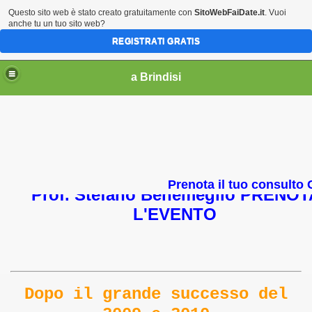
Questo sito web è stato creato gratuitamente con
SitoWebFaiDate.it
. Vuoi
anche tu un tuo sito web?
REGISTRATI GRATIS
massimo pisani analogista pacommunication
a Brindisi
Il 15 e 16 ottobre 2011 ore 18 a
Brindisi, VI Convegno Analogico con
Prenota il tuo consulto Gr
Prof. Stefano Benemeglio PRENOT
L'EVENTO
o
Dopo il grande successo del